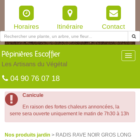
Horaires
Itinéraire
Contact
Pépinières
Escoffier
Toggl
navig
Les Artisans du Végétal
04 90 76 07 18
Canicule
En raison des fortes chaleurs annoncées, la
serre sera ouverte uniquement le matin de 7h30 à 13h
Nos produits jardin
> RADIS RAVE NOIR GROS LONG