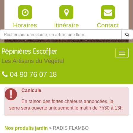
Horaires
Itinéraire
Contact
Pépinières
Escoffier
Toggl
navig
Les Artisans du Végétal
04 90 76 07 18
Canicule
En raison des fortes chaleurs annoncées, la
serre sera ouverte uniquement le matin de 7h30 à 13h
Nos produits jardin
> RADIS FLAMBO