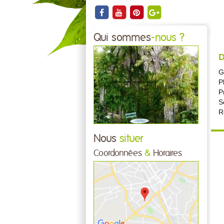
Qui sommes
-nous ?
D
G
P
P
S
R
Nous
situer
Coordonnées
&
Horaires