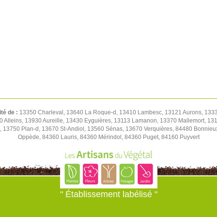
ité de :
13350 Charleval, 13640 La Roque-d, 13410 Lambesc, 13121 Aurons, 1333
0 Alleins, 13930 Aureille, 13430 Eyguières, 13113 Lamanon, 13370 Mallemort, 1
, 13750 Plan-d, 13670 St-Andiol, 13560 Sénas, 13670 Verquières, 84480 Bonnie
Oppède, 84360 Lauris, 84360 Mérindol, 84360 Puget, 84160 Puyvert
" Établissement labélisé "