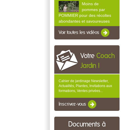
Moins de
pommes par
POMMIER pour des récoltes
abondantes et savoureuses
Voir toutes les vidéos
Votre
Coach
Jardin !
Cahier de jardinage Newsletter,
Actualités, Plantes, Invitations aux
formations, Ventes privées...
Inscrivez-vous
Documents à