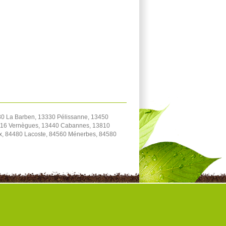
0 La Barben, 13330 Pélissanne, 13450
3116 Vernègues, 13440 Cabannes, 13810
ux, 84480 Lacoste, 84560 Ménerbes, 84580