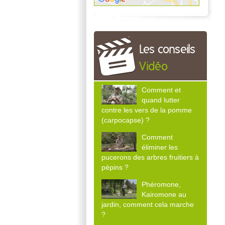
Les conseils
Vidéo
Comment et
quand lutter
contre les vers de la pomme
(carpocapse) ?
Comment
éliminer les
pucerons des arbres fruitiers à
pépins ?
Phéromone,
Kairomone au
jardin, comment cela marche
?