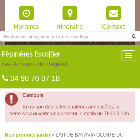
Horaires
Itinéraire
Contact
Pépinières
Escoffier
Toggl
navig
Les Artisans du Végétal
04 90 76 07 18
Canicule
En raison des fortes chaleurs annoncées, la
serre sera ouverte uniquement le matin de 7h30 à 13h
Nos produits jardin
> LAITUE BATAVIA GLOIRE DU