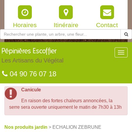
Horaires
Itinéraire
Contact
Pépinières
Escoffier
Toggl
navig
Les Artisans du Végétal
04 90 76 07 18
Canicule
En raison des fortes chaleurs annoncées, la
serre sera ouverte uniquement le matin de 7h30 à 13h
Nos produits jardin
> ECHALION ZEBRUNE