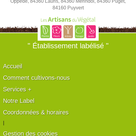
Oppède, 84360 Lauris, 84360 Mérindol, 84360 Puget,
84160 Puyvert
" Établissement labélisé "
Accueil
Comment cultivons-nous
Services +
Notre Label
Coordonnées & horaires
|
Gestion des cookies