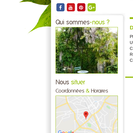
Qui sommes
-nous ?
D
P
U
C
R
C
Nous
situer
Coordonnées
&
Horaires