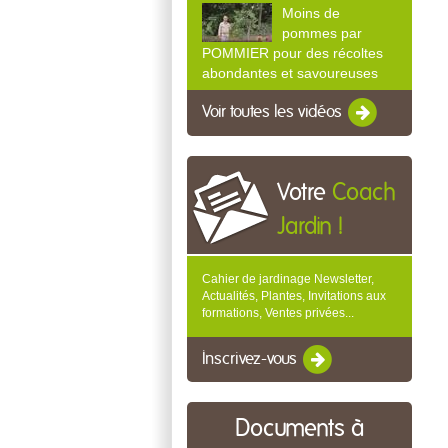
Moins de
pommes par
POMMIER pour des récoltes
abondantes et savoureuses
Voir toutes les vidéos
Votre
Coach
Jardin !
Cahier de jardinage Newsletter,
Actualités, Plantes, Invitations aux
formations, Ventes privées...
Inscrivez-vous
Documents à