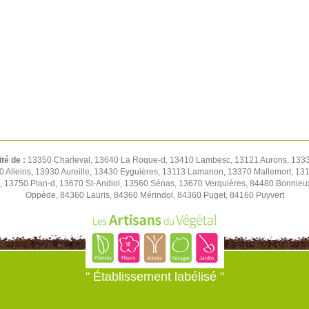
ité de :
13350 Charleval, 13640 La Roque-d, 13410 Lambesc, 13121 Aurons, 1333
0 Alleins, 13930 Aureille, 13430 Eyguières, 13113 Lamanon, 13370 Mallemort, 1
, 13750 Plan-d, 13670 St-Andiol, 13560 Sénas, 13670 Verquières, 84480 Bonnie
Oppède, 84360 Lauris, 84360 Mérindol, 84360 Puget, 84160 Puyvert
" Établissement labélisé "