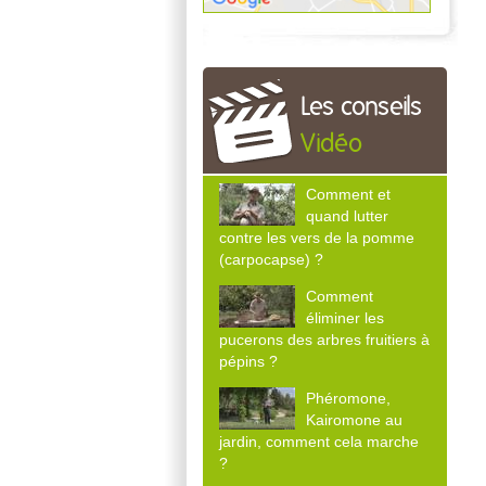
Les conseils
Vidéo
Comment et
quand lutter
contre les vers de la pomme
(carpocapse) ?
Comment
éliminer les
pucerons des arbres fruitiers à
pépins ?
Phéromone,
Kairomone au
jardin, comment cela marche
?