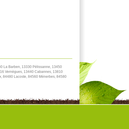
0 La Barben, 13330 Pélissanne, 13450
3116 Vernègues, 13440 Cabannes, 13810
ux, 84480 Lacoste, 84560 Ménerbes, 84580