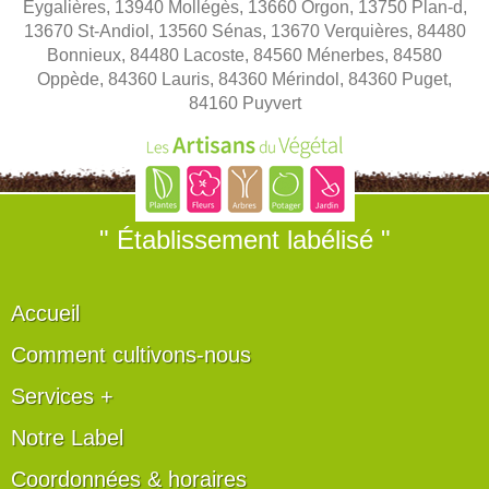
Eygalières, 13940 Mollégès, 13660 Orgon, 13750 Plan-d,
13670 St-Andiol, 13560 Sénas, 13670 Verquières, 84480
Bonnieux, 84480 Lacoste, 84560 Ménerbes, 84580
Oppède, 84360 Lauris, 84360 Mérindol, 84360 Puget,
84160 Puyvert
" Établissement labélisé "
Accueil
Comment cultivons-nous
Services +
Notre Label
Coordonnées & horaires