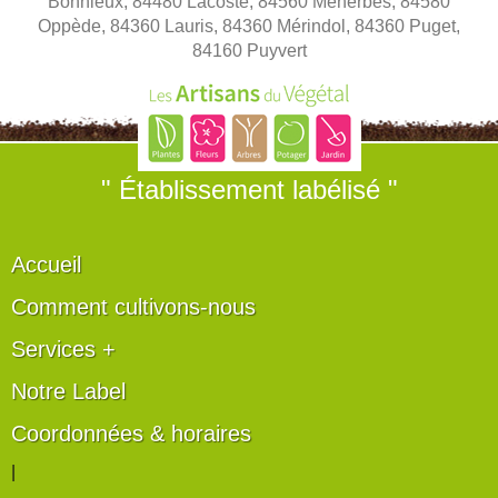
Bonnieux, 84480 Lacoste, 84560 Ménerbes, 84580
Oppède, 84360 Lauris, 84360 Mérindol, 84360 Puget,
84160 Puyvert
" Établissement labélisé "
Accueil
Comment cultivons-nous
Services +
Notre Label
Coordonnées & horaires
|