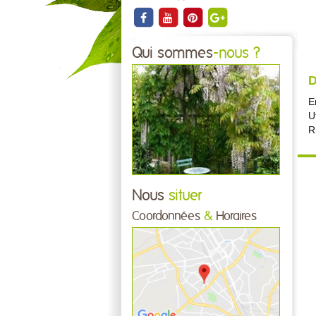
Qui sommes
-nous ?
D
E
U
R
Nous
situer
Coordonnées
&
Horaires