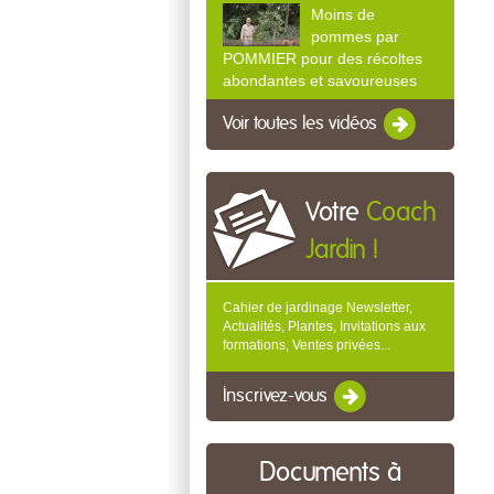
Moins de
pommes par
POMMIER pour des récoltes
abondantes et savoureuses
Voir toutes les vidéos
Votre
Coach
Jardin !
Cahier de jardinage Newsletter,
Actualités, Plantes, Invitations aux
formations, Ventes privées...
Inscrivez-vous
Documents à