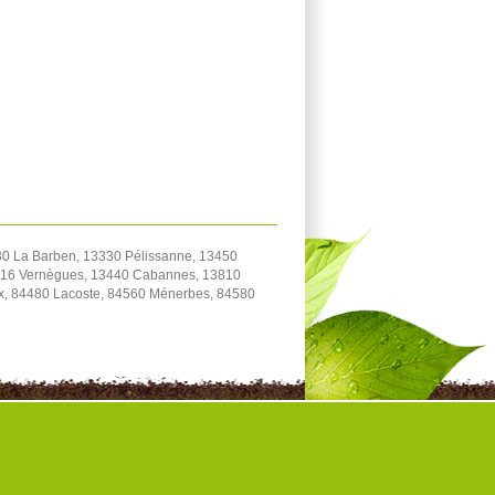
0 La Barben, 13330 Pélissanne, 13450
3116 Vernègues, 13440 Cabannes, 13810
ux, 84480 Lacoste, 84560 Ménerbes, 84580