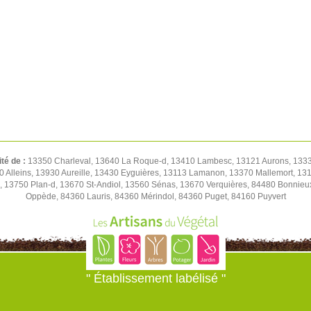
ité de :
13350 Charleval, 13640 La Roque-d, 13410 Lambesc, 13121 Aurons, 1333
0 Alleins, 13930 Aureille, 13430 Eyguières, 13113 Lamanon, 13370 Mallemort, 1
, 13750 Plan-d, 13670 St-Andiol, 13560 Sénas, 13670 Verquières, 84480 Bonnie
Oppède, 84360 Lauris, 84360 Mérindol, 84360 Puget, 84160 Puyvert
" Établissement labélisé "