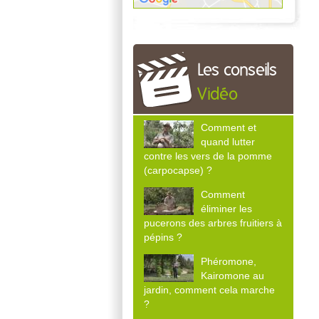
Les conseils
Vidéo
Comment et
quand lutter
contre les vers de la pomme
(carpocapse) ?
Comment
éliminer les
pucerons des arbres fruitiers à
pépins ?
Phéromone,
Kairomone au
jardin, comment cela marche
?