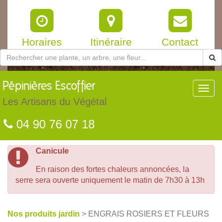
Horaires
Itinéraire
Contact
Pépinières
Escoffier
Toggl
navig
Les Artisans du Végétal
04 90 76 07 18
Canicule
En raison des fortes chaleurs annoncées, la
serre sera ouverte uniquement le matin de 7h30 à 13h
Nos produits jardin
> ENGRAIS ROSIERS ET FLEURS