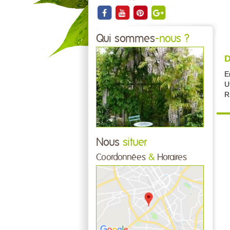
Qui sommes
-nous ?
D
E
U
R
Nous
situer
Coordonnées
&
Horaires