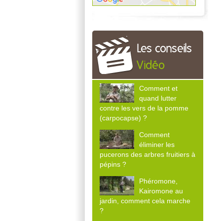
Les conseils
Vidéo
Comment et
quand lutter
contre les vers de la pomme
(carpocapse) ?
Comment
éliminer les
pucerons des arbres fruitiers à
pépins ?
Phéromone,
Kairomone au
jardin, comment cela marche
?