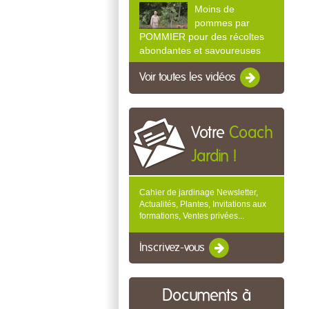
Moins de
pommes par
POMMIER pour des récoltes
abondantes et savoureuses
Voir toutes les vidéos
Votre
Coach
Jardin !
Cahier de jardinage Newsletter,
Actualités, Plantes, Invitations aux
formations, Ventes privées...
Inscrivez-vous
Documents à