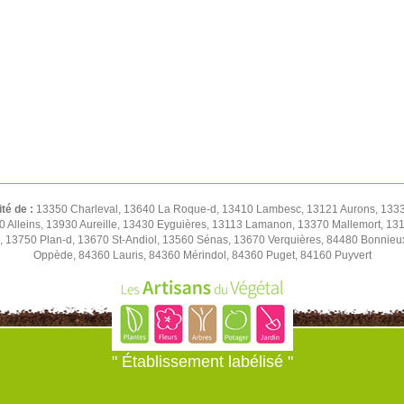
ité de :
13350 Charleval, 13640 La Roque-d, 13410 Lambesc, 13121 Aurons, 1333
0 Alleins, 13930 Aureille, 13430 Eyguières, 13113 Lamanon, 13370 Mallemort, 1
, 13750 Plan-d, 13670 St-Andiol, 13560 Sénas, 13670 Verquières, 84480 Bonnie
Oppède, 84360 Lauris, 84360 Mérindol, 84360 Puget, 84160 Puyvert
" Établissement labélisé "