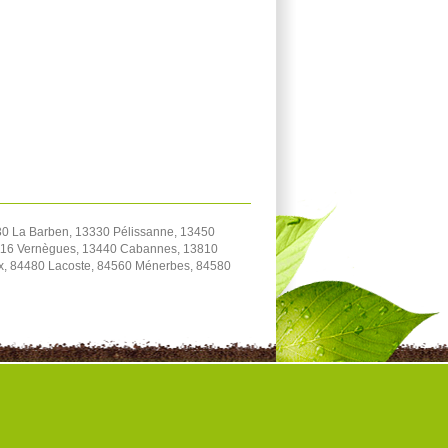
0 La Barben, 13330 Pélissanne, 13450
3116 Vernègues, 13440 Cabannes, 13810
ux, 84480 Lacoste, 84560 Ménerbes, 84580