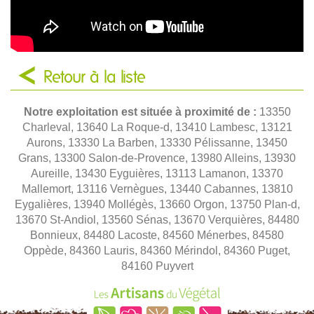
Retour à la liste
Notre exploitation est située à proximité de :
13350
Charleval, 13640 La Roque-d, 13410 Lambesc, 13121
Aurons, 13330 La Barben, 13330 Pélissanne, 13450
Grans, 13300 Salon-de-Provence, 13980 Alleins, 13930
Aureille, 13430 Eyguières, 13113 Lamanon, 13370
Mallemort, 13116 Vernègues, 13440 Cabannes, 13810
Eygalières, 13940 Mollégès, 13660 Orgon, 13750 Plan-d,
13670 St-Andiol, 13560 Sénas, 13670 Verquières, 84480
Bonnieux, 84480 Lacoste, 84560 Ménerbes, 84580
Oppède, 84360 Lauris, 84360 Mérindol, 84360 Puget,
84160 Puyvert