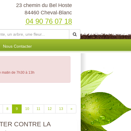
23 chemin du Bel Hoste
84460 Cheval-Blanc
04 90 76 07 18
Nous Contacter
le matin de 7h30 à 13h
8
9
10
11
12
13
»
TER CONTRE LA