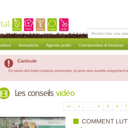
tal
sations
Animations
Agenda jardin
Coordonnées & Horaires
Canicule
En raison des fortes chaleurs annoncées, la serre sera ouverte uniquement 
Les conseils
vidéo
««
«
…
4
5
6
7
COMMENT LUT