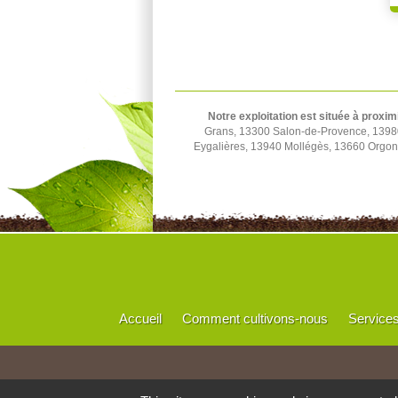
Notre exploitation est située à proxim
Grans, 13300 Salon-de-Provence, 1398
Eygalières, 13940 Mollégès, 13660 Orgon
Accueil
Comment cultivons-nous
Service