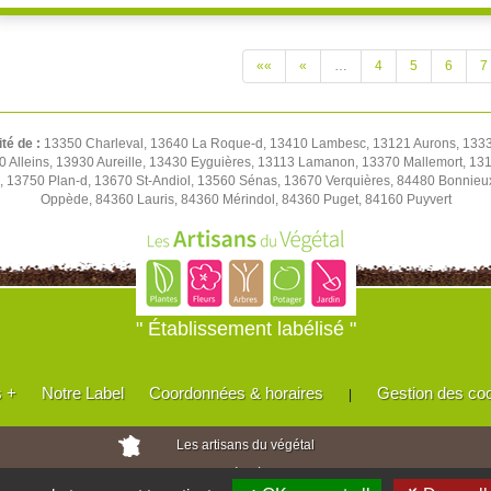
««
«
…
4
5
6
7
ité de :
13350 Charleval, 13640 La Roque-d, 13410 Lambesc, 13121 Aurons, 1333
0 Alleins, 13930 Aureille, 13430 Eyguières, 13113 Lamanon, 13370 Mallemort, 1
, 13750 Plan-d, 13670 St-Andiol, 13560 Sénas, 13670 Verquières, 84480 Bonnie
Oppède, 84360 Lauris, 84360 Mérindol, 84360 Puget, 84160 Puyvert
" Établissement labélisé "
s +
Notre Label
Coordonnées & horaires
Gestion des co
|
Les artisans du végétal
Horticulteurs et pépinièristes de France