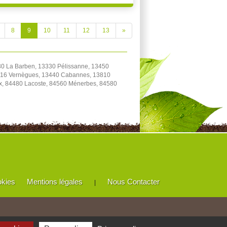
8
9
10
11
12
13
»
0 La Barben, 13330 Pélissanne, 13450
3116 Vernègues, 13440 Cabannes, 13810
ux, 84480 Lacoste, 84560 Ménerbes, 84580
okies
Mentions légales
Nous Contacter
|