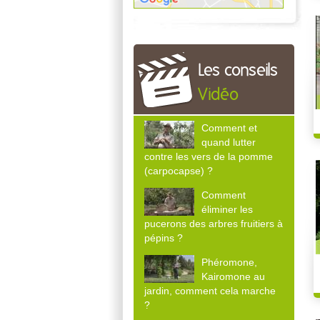
Les conseils
Vidéo
Comment et
quand lutter
contre les vers de la pomme
(carpocapse) ?
Comment
éliminer les
pucerons des arbres fruitiers à
pépins ?
Phéromone,
Kairomone au
jardin, comment cela marche
?