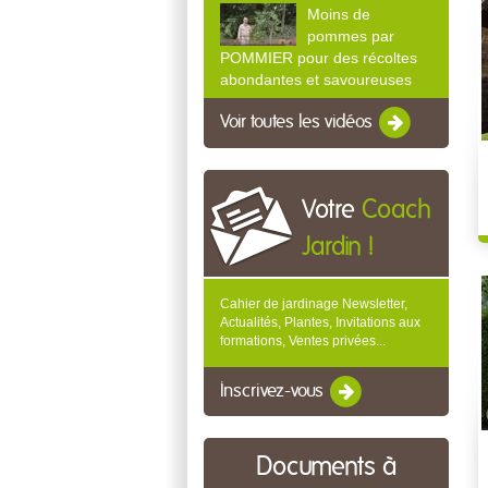
Moins de
pommes par
POMMIER pour des récoltes
abondantes et savoureuses
Voir toutes les vidéos
Votre
Coach
Jardin !
Cahier de jardinage Newsletter,
Actualités, Plantes, Invitations aux
formations, Ventes privées...
Inscrivez-vous
Documents à