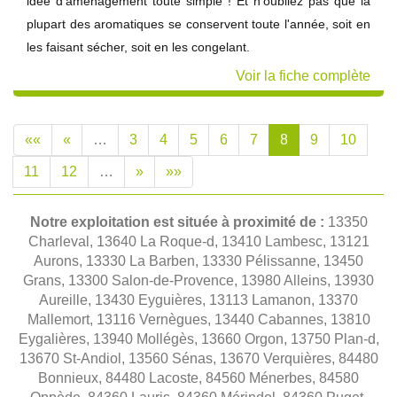
idée d'aménagement toute simple ! Et n'oubliez pas que la
plupart des aromatiques se conservent toute l'année, soit en
les faisant sécher, soit en les congelant.
Voir la fiche complète
««
«
…
3
4
5
6
7
8
9
10
11
12
…
»
»»
Notre exploitation est située à proximité de :
13350
Charleval, 13640 La Roque-d, 13410 Lambesc, 13121
Aurons, 13330 La Barben, 13330 Pélissanne, 13450
Grans, 13300 Salon-de-Provence, 13980 Alleins, 13930
Aureille, 13430 Eyguières, 13113 Lamanon, 13370
Mallemort, 13116 Vernègues, 13440 Cabannes, 13810
Eygalières, 13940 Mollégès, 13660 Orgon, 13750 Plan-d,
13670 St-Andiol, 13560 Sénas, 13670 Verquières, 84480
Bonnieux, 84480 Lacoste, 84560 Ménerbes, 84580