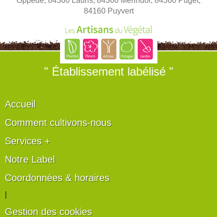
Oppède, 84360 Lauris, 84360 Mérindol, 84360 Puget,
84160 Puyvert
" Établissement labélisé "
Accueil
Comment cultivons-nous
Services +
Notre Label
Coordonnées & horaires
|
Gestion des cookies