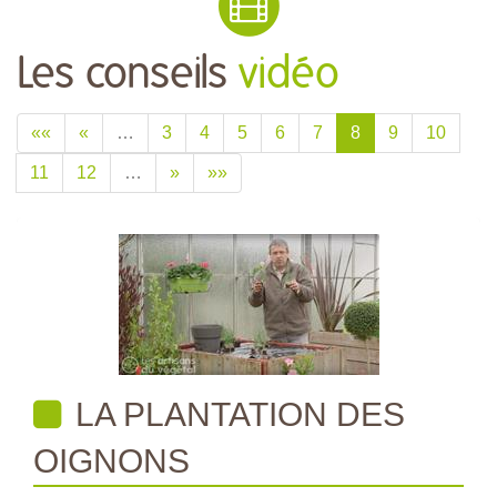
Les conseils
vidéo
««
«
…
3
4
5
6
7
8
9
10
11
12
…
»
»»
LA PLANTATION DES
OIGNONS